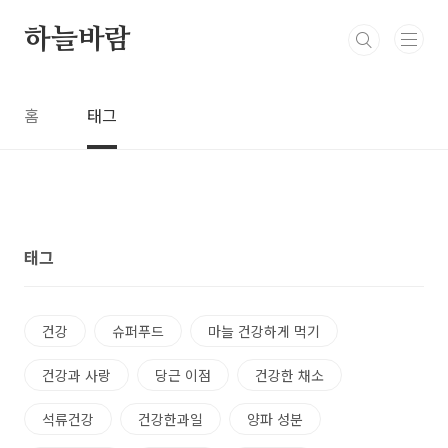
본문 바로가기
하늘바람
홈
태그
태그
건강
슈퍼푸드
마늘 건강하게 먹기
건강과 사랑
당근 이점
건강한 채소
석류건강
건강한과일
양파 성분