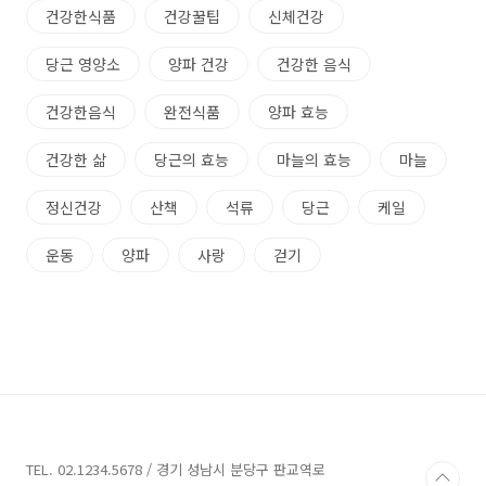
건강한식품
건강꿀팁
신체건강
당근 영양소
양파 건강
건강한 음식
건강한음식
완전식품
양파 효능
건강한 삶
당근의 효능
마늘의 효능
마늘
정신건강
산책
석류
당근
케일
운동
양파
사랑
걷기
TEL. 02.1234.5678 / 경기 성남시 분당구 판교역로